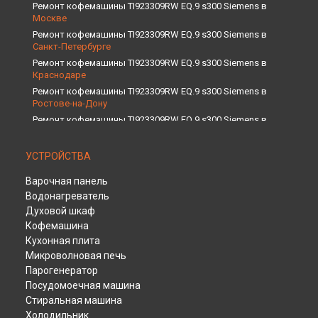
Ремонт кофемашины TI923309RW EQ.9 s300 Siemens в
Москве
Ремонт кофемашины TI923309RW EQ.9 s300 Siemens в
Санкт-Петербурге
Ремонт кофемашины TI923309RW EQ.9 s300 Siemens в
Краснодаре
Ремонт кофемашины TI923309RW EQ.9 s300 Siemens в
Ростове-на-Дону
Ремонт кофемашины TI923309RW EQ.9 s300 Siemens в
Нижнем Новгороде
Ремонт кофемашины TI923309RW EQ.9 s300 Siemens в
УСТРОЙСТВА
Новосибирске
Ремонт кофемашины TI923309RW EQ.9 s300 Siemens в
Варочная панель
Челябинске
Водонагреватель
Ремонт кофемашины TI923309RW EQ.9 s300 Siemens в
Духовой шкаф
Екатеринбурге
Кофемашина
Ремонт кофемашины TI923309RW EQ.9 s300 Siemens в
Кухонная плита
Казани
Микроволновая печь
Ремонт кофемашины TI923309RW EQ.9 s300 Siemens в
Уфе
Парогенератор
Ремонт кофемашины TI923309RW EQ.9 s300 Siemens в
Посудомоечная машина
Воронеже
Стиральная машина
Ремонт кофемашины TI923309RW EQ.9 s300 Siemens в
Холодильник