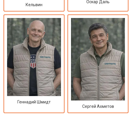
Оскар Даль
Кельвин
Геннадий Шмидт
Сергей Ахметов