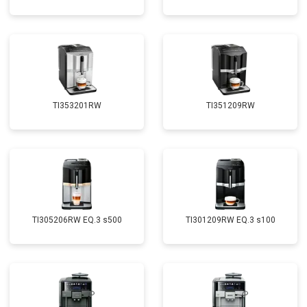
TI353201RW
TI351209RW
TI305206RW EQ.3 s500
TI301209RW EQ.3 s100