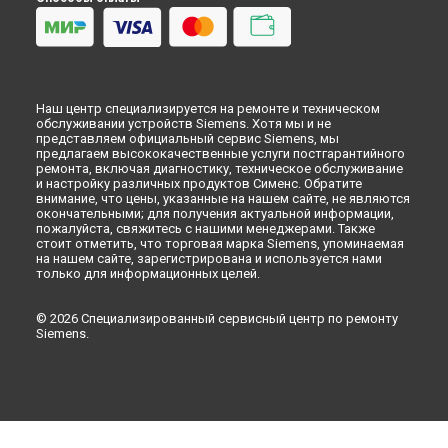
Ремонт кофемашины TI923309RW EQ.9 s300 Siemens в
Кирове
Ремонт кофемашины TI923309RW EQ.9 s300 Siemens в
Оренбурге
Ремонт кофемашины TI923309RW EQ.9 s300 Siemens в
Наш центр специализируется на ремонте и техническом
Кемерово
обслуживании устройств Siemens. Хотя мы и не
Ремонт кофемашины TI923309RW EQ.9 s300 Siemens в
представляем официальный сервис Siemens, мы
Новокузнецке
предлагаем высококачественные услуги постгарантийного
ремонта, включая диагностику, техническое обслуживание
Ремонт кофемашины TI923309RW EQ.9 s300 Siemens в
и настройку различных продуктов Сименс. Обратите
Рязани
внимание, что цены, указанные на нашем сайте, не являются
окончательными; для получения актуальной информации,
Ремонт кофемашины TI923309RW EQ.9 s300 Siemens в
пожалуйста, свяжитесь с нашими менеджерами. Также
Астрахани
стоит отметить, что торговая марка Siemens, упоминаемая
Ремонт кофемашины TI923309RW EQ.9 s300 Siemens в
на нашем сайте, зарегистрирована и используется нами
Набережных Челнах
только для информационных целей.
Ремонт кофемашины TI923309RW EQ.9 s300 Siemens в
Липецке
© 2026 Специализированный сервисный центр по ремонту
Siemens.