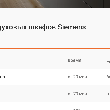
 духовых шкафов Siemens
Время
Ц
ens
от 20 мин
б
от 70 мин
о