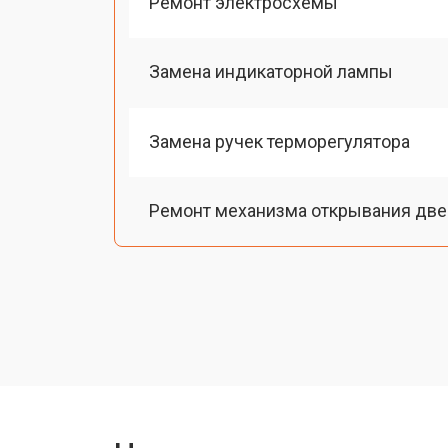
Ремонт электросхемы
Замена индикаторной лампы
Замена ручек терморегулятора
Ремонт механизма открывания две
Замена ТЭН духового шкафа Sieme
Замена таймера духового шкафа S
Замена шнура питания