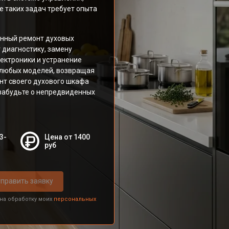
 таких задач требует опыта
енный ремонт духовых
диагностику, замену
ектроники и устранение
 любых моделей, возвращая
нт своего духового шкафа
забудьте о непредвиденных
3-
Цена от 1400
руб
править заявку
 на обработку моих
персональных