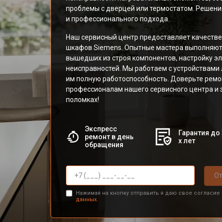
проблемы с дверцей или термостатом. Решение
и профессионального подхода.
Наш сервисный центр предоставляет качеств
шкафов Siemens. Опытные мастера выполняют 
вышедших из строя компонентов, настройку эл
неисправностей. Мы работаем с устройствами
им полную работоспособность. Доверьте ремо
профессионалам нашего сервисного центра и 
поломках!
Экспресс
Гарантия до 
ремонт в день
х лет
обращения
От
Нажимая на кнопку отправить я даю свое согласие
данных.