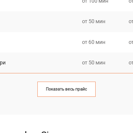
от 100 мин
о
от 50 мин
о
от 60 мин
о
ри
от 50 мин
о
ns
от 90 мин
о
Показать весь прайс
iemens
от 60 мин
о
от 80 мин
о