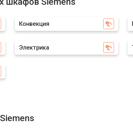
х шкафов Siemens
от 50 мин
о
Конвекция
от 120 мин
о
Электрика
Siemens